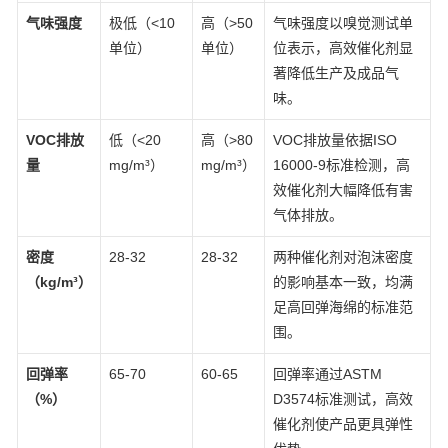
气味强度
极低（<10
高（>50
气味强度以嗅觉测试单
单位）
单位）
位表示，高效催化剂显
著降低生产及成品气
味。
VOC排放
低（<20
高（>80
VOC排放量依据ISO
量
mg/m³）
mg/m³）
16000-9标准检测，高
效催化剂大幅降低有害
气体排放。
密度
28-32
28-32
两种催化剂对泡沫密度
（kg/m³）
的影响基本一致，均满
足高回弹海绵的标准范
围。
回弹率
65-70
60-65
回弹率通过ASTM
（%）
D3574标准测试，高效
催化剂使产品更具弹性