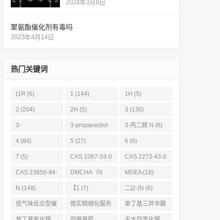
2024年3月8日
聚氨酯催化剂有毒吗
2023年4月14日
热门关键词
(1R
(6)
1
(144)
1H
(5)
2
(204)
2H
(5)
3
(130)
3-
3-propanediol
3-丙二胺 N
(6)
Propanediamin
(11)
4
(84)
5
(27)
6
(6)
e
(6)
7
(5)
CAS 1067-33-0
CAS 2273-43-0
(6)
(6)
CAS 23850-94-
DMCHA（N
MDEA
(18)
4
(6)
(19)
N
(148)
【1
(7)
二[2-(N
(6)
低气味反应型催
做实精细化服务
单丁基三异辛酸
化剂
(6)
|凯茵化工前置仓
锡
(8)
单丁基氧化锡
四甲基胍
无水四氯化锡