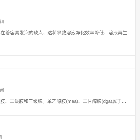
闭
液存在着容易发泡的缺点，这将导致溶液净化效率降低，溶液再生
闭
、二级胺和三级胺。单乙醇胺(mea)、二甘醇胺(dga)属于…
闭