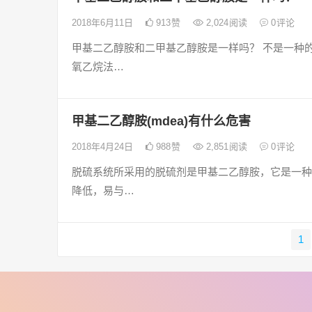
2018年6月11日
913
赞
2,024
阅读
0
评论
甲基二乙醇胺和二甲基乙醇胺是一样吗？ 不是一种
氧乙烷法…
甲基二乙醇胺(mdea)有什么危害
2018年4月24日
988
赞
2,851
阅读
0
评论
脱硫系统所采用的脱硫剂是甲基二乙醇胺，它是一种
降低，易与…
文
1
章
导
航