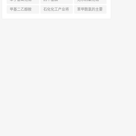
+数字化驱动，
(8)
（Tetramethylg
(6)
甲基二乙醇胺
石化化工产业将
苯甲酰氯的主要
为您的稳定+性
uanidine
(13)
(36)
面临哪些调整？
应用_凯茵工业
价比
(13)
鼓励12类，限制
添加剂
(11)
13类，淘汰17
类！
(7)