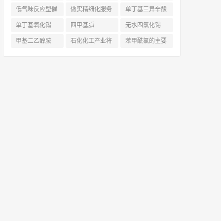
低气味反应型催
做实精细化服务
单丁基三异辛酸
化剂
(6)
|凯茵化工前置仓
锡
(8)
单丁基氧化锡
四甲基胍
无水四氯化锡
+数字化驱动，
(8)
（Tetramethylg
(6)
甲基二乙醇胺
石化化工产业将
苯甲酰氯的主要
为您的稳定+性
uanidine
(13)
(36)
面临哪些调整？
应用_凯茵工业
价比
(13)
鼓励12类，限制
添加剂
(11)
13类，淘汰17
类！
(7)