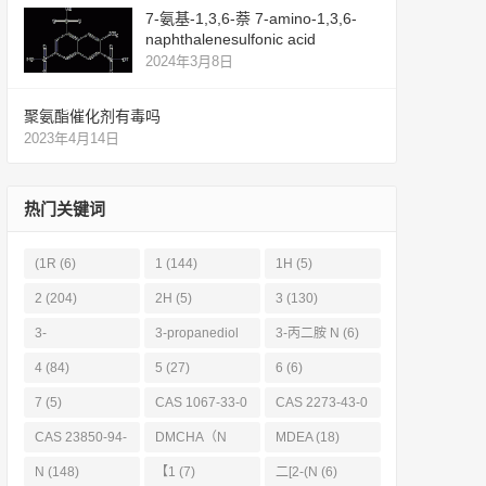
7-氨基-1,3,6-萘 7-amino-1,3,6-
naphthalenesulfonic acid
2024年3月8日
聚氨酯催化剂有毒吗
2023年4月14日
热门关键词
(1R
(6)
1
(144)
1H
(5)
2
(204)
2H
(5)
3
(130)
3-
3-propanediol
3-丙二胺 N
(6)
Propanediamin
(11)
4
(84)
5
(27)
6
(6)
e
(6)
7
(5)
CAS 1067-33-0
CAS 2273-43-0
(6)
(6)
CAS 23850-94-
DMCHA（N
MDEA
(18)
4
(6)
(19)
N
(148)
【1
(7)
二[2-(N
(6)