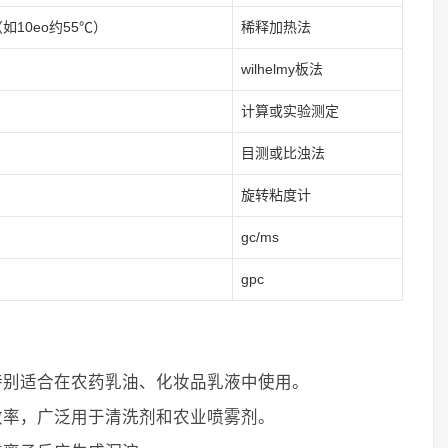
如10eo约55℃）
稀释加热法
wilhelmy板法
计算或实验测定
目测或比浊法
旋转粘度计
gc/ms
gpc
特别适合在农药乳油、化妆品乳液中使用。
效率，广泛用于清洗剂和农业喷雾剂。