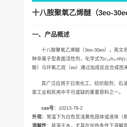
十八胺聚氧乙烯醚（3eo-3
一、产品概述
十八胺聚氧乙烯醚（3eo-30eo），英文名octadec
种非离子型表面活性剂，化学式为c₁₈h₃₇nh(c
胺）与环氧乙烷（eo）通过加成反应合成而
其广泛应用于日用化工、纺织助剂、石
是工业和民用中不可或缺的重要原料之一。
cas号
：10213-78-2
外观
：常温下为白色至浅黄色固体或液体（根
溶解性
：易溶于水，尤其在加热条件下溶解