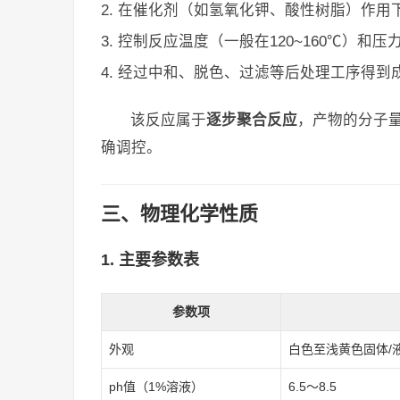
在催化剂（如氢氧化钾、酸性树脂）作用
控制反应温度（一般在120~160℃）和压力（0
经过中和、脱色、过滤等后处理工序得到
该反应属于
逐步聚合反应
，产物的分子
确调控。
三、物理化学性质
1. 主要参数表
参数项
外观
白色至浅黄色固体/
ph值（1%溶液）
6.5～8.5