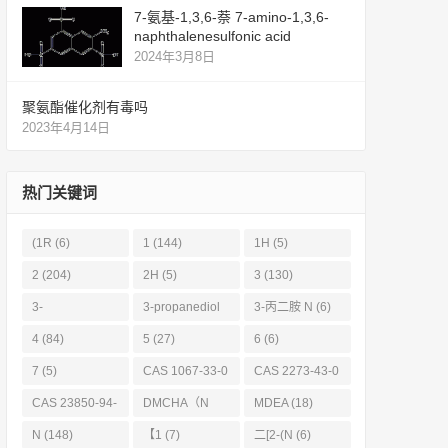
7-氨基-1,3,6-萘 7-amino-1,3,6-
naphthalenesulfonic acid
2024年3月8日
聚氨酯催化剂有毒吗
2023年4月14日
热门关键词
(1R
(6)
1
(144)
1H
(5)
2
(204)
2H
(5)
3
(130)
3-
3-propanediol
3-丙二胺 N
(6)
Propanediamin
(11)
4
(84)
5
(27)
6
(6)
e
(6)
7
(5)
CAS 1067-33-0
CAS 2273-43-0
(6)
(6)
CAS 23850-94-
DMCHA（N
MDEA
(18)
4
(6)
(19)
N
(148)
【1
(7)
二[2-(N
(6)