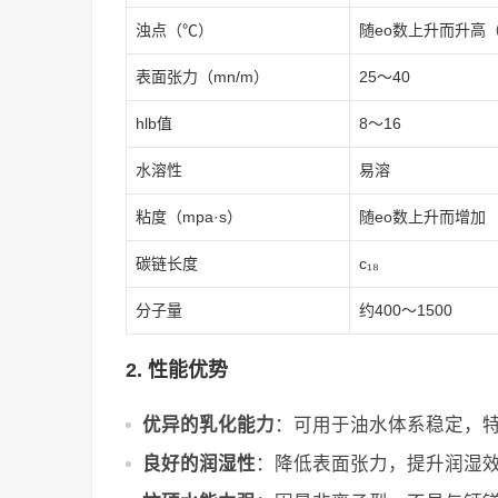
浊点（℃）
随eo数上升而升高（
表面张力（mn/m）
25～40
hlb值
8～16
水溶性
易溶
粘度（mpa·s）
随eo数上升而增加
碳链长度
c₁₈
分子量
约400～1500
2. 性能优势
优异的乳化能力
：可用于油水体系稳定，
良好的润湿性
：降低表面张力，提升润湿