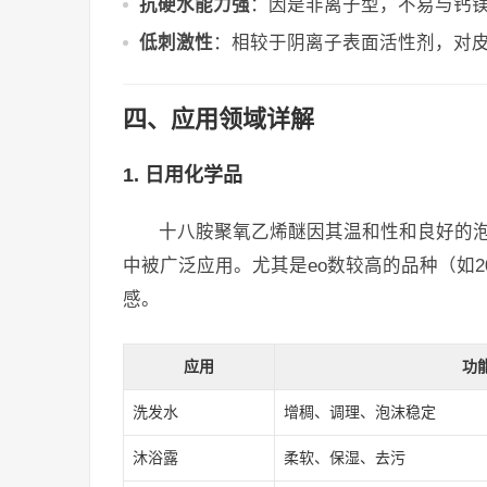
抗硬水能力强
：因是非离子型，不易与钙
低刺激性
：相较于阴离子表面活性剂，对
四、应用领域详解
1. 日用化学品
十八胺聚氧乙烯醚因其温和性和良好的
中被广泛应用。尤其是eo数较高的品种（如2
感。
应用
功
洗发水
增稠、调理、泡沫稳定
沐浴露
柔软、保湿、去污