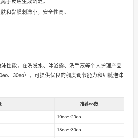
镁离子反应生成沉淀。
皮肤和黏膜刺激小，安全性高。
泡沫性能，在洗发水、沐浴露、洗手液等个人护理产品
0eo、30eo），可提供优良的稠度调节能力和细腻泡沫
能
推荐eo数
10eo～20eo
15eo～30eo