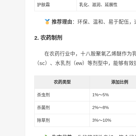
护肤霜
乳化、滋润、延展性
推荐理由
：环保、温和、易于配伍，
2. 农药制剂
在农药行业中，十八胺聚氧乙烯醚作为乳
（sc）、水乳剂（ew）等剂型中，能够有
农药类型
添加比例
杀虫剂
1%～5%
杀菌剂
2%～8%
除草剂
3%～10%