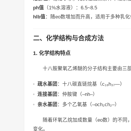
ph值
（1%水溶液）：6.5~8.5
hlb值
：随eo数增加而升高，适用于多种乳化
二、化学结构与合成方法
1. 化学结构特点
十八胺聚氧乙烯醚的分子结构主要由三
疏水基团
：十八碳直链烷基（c₁₈h₃₇—）
连接基团
：仲胺键（–nh–）
亲水基团
：多个乙氧基（–och₂ch₂–）
随着环氧乙烷加成数量（eo数）的不同
变化。