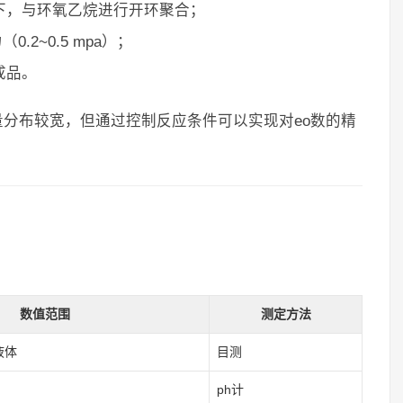
下，与环氧乙烷进行开环聚合；
.2~0.5 mpa）；
成品。
量分布较宽，但通过控制反应条件可以实现对eo数的精
数值范围
测定方法
液体
目测
ph计