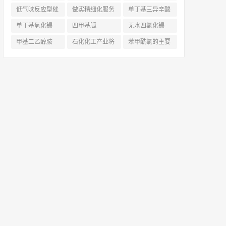
低气味反应型催
做实精细化服务
单丁基三异辛酸
化剂
(6)
|凯茵化工前置仓
锡
(8)
单丁基氧化锡
四甲基胍
无水四氯化锡
+数字化驱动，
(8)
（Tetramethylg
(6)
甲基二乙醇胺
石化化工产业将
苯甲酰氯的主要
为您的稳定+性
uanidine
(13)
(36)
面临哪些调整？
应用_凯茵工业
价比
(13)
鼓励12类，限制
添加剂
(11)
13类，淘汰17
类！
(7)